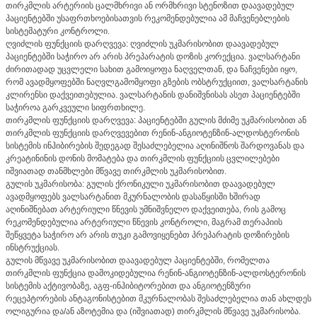
თირკმლის არტერიის ცალმხრივი ან ორმხრივი სტენოზით დაავადებულ
პაციენტებში უსაფრთხოებისათვის რეკომენდებულია ამ მაჩვენებლების
სისტემატური კონტროლი.
ღვიძლის ფუნქციის დარღვევა: ღვიძლის უკმარისობით დაავადებულ
პაციენტებში საჭირო არ არის პრეპარატის დოზის კორექცია. ვალსარტანი
ძირითადად უცვლელი სახით გამოიყოფა ნაღველთან, და ნაჩვენები იყო,
რომ ავადმყოფებში ნაღვლგამომყოფი გზების ობსტრუქციით, ვალსარტანის
კლირენსი დაქვეითებულია. ვალსარტანის დანიშვნისას ასეთ პაციენტებში
საჭიროა გარკვეული სიფრთხილე.
თირკმლის ფუნქციის დარღვევა: პაციენტებში გულის მძიმე უკმარისობით ან
თირკმლის ფუნქციის დარღვევებით რენინ-ანგიოტენზინ-ალდოსტერონის
სისტემის ინჰიბირების შედეგად შესაძლებელია აღინიშნოს შარდოვანას და
კრეატინინის დონის მომატება და თირკმლის ფუნქციის ცვლილებები
იშვიათად თანმხლები მწვავე თირკმლის უკმარისობით.
გულის უკმარისობა: გულის ქრონიკული უკმარისობით დაავადებულ
ავადმყოფებს ვალსარტანით მკურნალობის დასაწყისში ხშირად
აღინიშნებათ არტერიული წნევის უმნიშვნელო დაქვეითება, რის გამოც
რეკომენდებულია არტერიული წნევის კონტროლი, მაგრამ თერაპიის
შეწყვეტა საჭირო არ არის თუკი გამოვიყენებთ პრეპარატის დოზირების
ინსტრუქციას.
გულის მწვავე უკმარისობით დაავადებულ პაციენტებში, რომელთა
თირკმლის ფუნქცია დამოკიდებულია რენინ-ანგიოტენზინ-ალდოსტერონის
სისტემის აქტივობაზე, აგფ-ინჰიბიტორებით და ანგიოტენზური
რეცეპტორების ანტაგონისტებით მკურნალობას შესაძლებელია თან ახლდეს
ოლიგურია და/ან აზოტემია და (იშვიათად) თირკმლის მწვავე უკმარისობა.