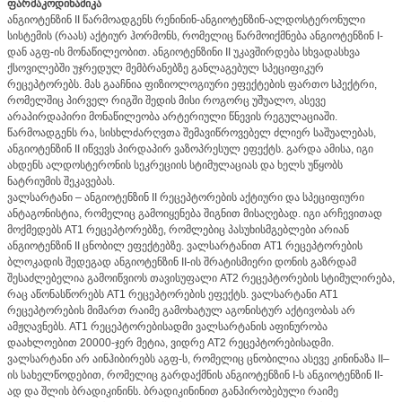
ფარმაკოდინამიკა
ანგიოტენზინ II წარმოადგენს რენინინ-ანგიოტენზინ-ალდოსტერონული
სისტემის (რაას) აქტიურ ჰორმონს, რომელიც წარმოიქმნება ანგიოტენზინ I-
დან აგფ-ის მონაწილეობით. ანგიოტენზინი II უკავშირდება სხვადასხვა
ქსოვილებში უჯრედულ მემბრანებზე განლაგებულ სპეციფიკურ
რეცეპტორებს. მას გააჩნია ფიზიოლოგიური ეფექტების ფართო სპექტრი,
რომელშიც პირველ რიგში შედის მისი როგორც უშუალო, ასევე
არაპირდაპირი მონაწილეობა არტერიული წნევის რეგულაციაში.
წარმოადგენს რა, სისხლძარღვთა შემავიწროვებელ ძლიერ საშუალებას,
ანგიოტენზინ II იწვევს პირდაპირ ვაზოპრესულ ეფექტს. გარდა ამისა, იგი
ახდენს ალდოსტერონის სეკრეციის სტიმულაციას და ხელს უწყობს
ნატრიუმის შეკავებას.
ვალსარტანი – ანგიოტენზინ II რეცეპტორების აქტიური და სპეციფიური
ანტაგონისტია, რომელიც გამოიყენება შიგნით მისაღებად. იგი არჩევითად
მოქმედებს AT1 რეცეპტორებზე, რომლებიც პასუხისმგებლები არიან
ანგიოტენზინ II ცნობილ ეფექტებზე. ვალსარტანით AT1 რეცეპტორების
ბლოკადის შედეგად ანგიოტენზინ II-ის შრატისმიერი დონის გაზრდამ
შესაძლებელია გამოიწვიოს თავისუფალი AT2 რეცეპტორების სტიმულირება,
რაც აწონასწორებს AT1 რეცეპტორების ეფექტს. ვალსარტანი AT1
რეცეპტორების მიმართ რაიმე გამოხატულ აგონისტურ აქტივობას არ
ამჟღავნებს. AT1 რეცეპტორებისადმი ვალსარტანის აფინურობა
დაახლოებით 20000-ჯერ მეტია, ვიდრე AT2 რეცეპტორებისადმი.
ვალსარტანი არ აინჰიბირებს აგფ-ს, რომელიც ცნობილია ასევე კინინაზა II–
ის სახელწოდებით, რომელიც გარდაქმნის ანგიოტენზინ I-ს ანგიოტენზინ II-
ად და შლის ბრადიკინინს. ბრადიკინინით განპირობებული რაიმე