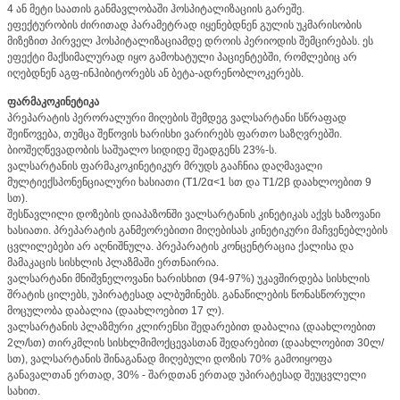
4 ან მეტი საათის განმავლობაში ჰოსპიტალიზაციის გარეშე.
ეფექტურობის ძირითად პარამეტრად იყენებდნენ გულის უკმარისობის
მიზეზით პირველ ჰოსპიტალიზაციამდე დროის პერიოდის შემცირებას. ეს
ეფექტი მაქსიმალურად იყო გამოხატული პაციენტებში, რომლებიც არ
იღებდნენ აგფ-ინჰიბიტორებს ან ბეტა-ადრენობლოკერებს.
ფარმაკოკინეტიკა
პრეპარატის პერორალური მიღების შემდეგ ვალსარტანი სწრაფად
შეიწოვება, თუმცა შეწოვის ხარისხი ვარირებს ფართო საზღვრებში.
ბიოშეღწევადობის საშუალო სიდიდე შეადგენს 23%-ს.
ვალსარტანის ფარმაკოკინეტიკურ მრუდს გააჩნია დაღმავალი
მულტიექსპონენციალური ხასიათი (T1/2α<1 სთ და T1/2β დაახლოებით 9
სთ).
შესწავლილი დოზების დიაპაზონში ვალსარტანის კინეტიკას აქვს ხაზოვანი
ხასიათი. პრეპარატის განმეორებითი მიღებისას კინეტიკური მაჩვენებლების
ცვლილებები არ აღნიშნულა. პრეპარატის კონცენტრაცია ქალისა და
მამაკაცის სისხლის პლაზმაში ერთნაირია.
ვალსარტანი მნიშვნელოვანი ხარისხით (94-97%) უკავშირდება სისხლის
შრატის ცილებს, უპირატესად ალბუმინებს. განაწილების წონასწორული
მოცულობა დაბალია (დაახლოებით 17 ლ).
ვალსარტანის პლაზმური კლირენსი შედარებით დაბალია (დაახლოებით
2ლ/სთ) თირკმლის სისხლმიმოქცევასთან შედარებით (დაახლოებით 30ლ/
სთ), ვალსარტანის შინაგანად მიღებული დოზის 70% გამოიყოფა
განავალთან ერთად, 30% - შარდთან ერთად უპირატესად შეუცვლელი
სახით.