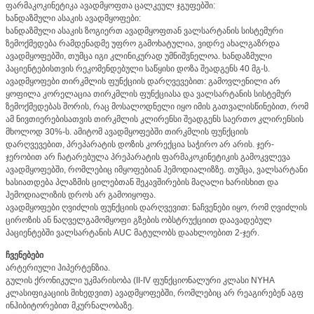
ფარმაკოკინეტიკა ავადმყოფთა ცალკეულ ჯგუფებში:
ხანდაზმული ასაკის ავადმყოფები:
ხანდაზმული ასაკის ზოგიერთ ავადმყოფთან ვალსარტანის სისტემური
ზემოქმედება რამდენადმე უფრო გამოხატულია, ვიდრე ახალგაზრდა
ავადმყოფებში, თუმცა იგი კლინიკურად უმნიშვნელოა. ხანდაზმული
პაციენტებისთვის რეკომენდებული საწყისი დოზა შეადგენს 40 მგ-ს.
ავადმყოფები თირკმლის ფუნქციის დარღვევებით: გამოვლენილი არ
ყოფილა კორელაცია თირკმლის ფუნქციასა და ვალსარტანის სისტემურ
ზემოქმედებას შორის, რაც მოსალოდნელი იყო იმის გათვალისწინებით, რომ
ამ ნივთიერებისათვის თირკმლის კლირენსი შეადგენს საერთო კლირენსის
მხოლოდ 30%-ს. ამიტომ ავადმყოფებში თირკმლის ფუნქციის
დარღვევებით, პრეპარატის დოზის კორექცია საჭირო არ არის. ჯერ-
ჯერობით არ ჩატარებულა პრეპარატის ფარმაკოკინეტიკის გამოკვლევა
ავადმყოფებში, რომლებიც იმყოფებიან ჰემოდიალიზზე. თუმცა, ვალსარტანი
ხასიათდება პლაზმის ცილებთან შეკავშირების მაღალი ხარისხით და
ჰემოდიალიზის დროს არ გამოიყოფა.
ავადმყოფები ღვიძლის ფუნქციის დარღვევით: ნაჩვენები იყო, რომ ღვიძლის
ციროზის ან ნაღველგამომყოფი გზების ობსტრუქციით დაავადებულ
პაციენტებში ვალსარტანის AUC მატულობს დაახლოებით 2-ჯერ.
ჩვენებები
არტერიული ჰიპერტენზია.
გულის ქრონიკული უკმარისობა (II-IV ფუნქციონალური კლასი NYHA
კლასიფიკაციის მიხედვით) ავადმყოფებში, რომლებიც არ რეაგირებენ აგფ
ინჰიბიტორებით მკურნალობაზე.