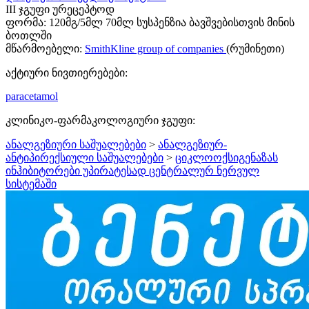
III ჯგუფი ურეცეპტოდ
ფორმა:
120მგ/5მლ 70მლ სუსპენზია ბავშვებისთვის მინის
ბოთლში
მწარმოებელი:
SmithKline group of companies
(რუმინეთი)
აქტიური ნივთიერებები:
paracetamol
კლინიკო-ფარმაკოლოგიური ჯგუფი:
ანალგეზიური საშუალებები
>
ანალგეზიურ-
ანტიპირექსიული საშუალებები
>
ციკლოოქსიგენაზას
ინჰიბიტორები უპირატესად ცენტრალურ ნერვულ
სისტემაში