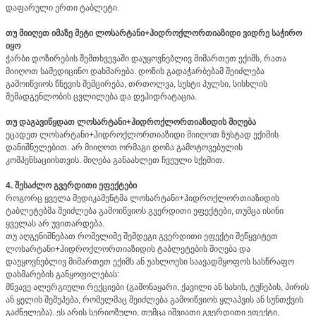
დაფარული ერთი ტაბლეტი.
თუ მიიღეთ იმაზე მეტი ლოსარტანი+ჰიდროქლორთიაზიდი ვიდრე საჭირო
იყო
ჭარბი დოზირების შემთხვევაში დაუყოვნებლივ მიმართეთ ექიმს, რათა
მიიღოთ სამედიცინო დახმარება. დოზის გადაჭარბებამ შეიძლება
გამოიწვიოს წნევის შემცირება, თრთოლვა, სუსტი პულსი, სისხლის
შემადგენლობის ცვლილება და დეჰიდრატაცია.
თუ დაგავიწყდათ ლოსარტანი+ჰიდროქლორთიაზიდის მიღება
ეცადეთ ლოსარტანი+ჰიდროქლორთიაზიდი მიიღოთ ზუსტად ექიმის
დანიშნულებით. არ მიიღოთ ორმაგი დოზა გამოტოვებულის
კომპენსაციისთვის. მიღება განაახლეთ ჩვეული სქემით.
4. შესაძლო გვერდითი ეფექტები
როგორც ყველა მედიკამენტმა ლოსარტანი+ჰიდროქლორთიაზიდის
ტაბლეტებმა შეიძლება გამოიწვიოს გვერდითი ეფექტები, თუმცა ისინი
ყველას არ უვითარდება.
თუ აღგენიშნებათ რომელიმე შემდეგი გვერდითი ეფექტი შეწყვიტეთ
ლოსარტანი+ჰიდროქლორთიაზიდის ტაბლეტების მიღება და
დაუყოვნებლივ მიმართეთ ექიმს ან უახლოესი საავადმყოფოს სასწრაფო
დახმარების განყოფილებას:
მწვავე ალერგიული რექციები (გამონაყარი, ქავილი ან სახის, ტუჩების, პირის
ან ყელის შეშუპება, რომელმაც შეიძლება გამოიწვიოს ყლაპვის ან სუნთქვის
გაძნელება). ეს არის სერიოზული, თუმცა იშვიათი გვერდითი ეფექტი,