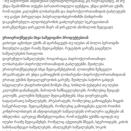
- თუ საჭიროებთ ანესთეზიას (სტომატოლოგთანაც კი) ოპერაციამდე, ან თუ
უნდა შეამოწმოთ თქვენი პარათიროიდული ფუნქცია, უნდა უთხრათ ექიმს,
რომ იღებთ კალიუმის ლოსარტანს და ჰიდროქლორთიაზიდის ტაბლეტებს.
- თუ გაქვთ პირველადი ჰიპერალდოსტერონიზმი (სინდრომი
დაკავშირებული ალდოსტერონის გაძლიერებულ სეკრეციასთან
თირკმელზედა ჯირკვლის მიერ ამ ჯირკვლის ანომალიის შედეგად).
ურთიერთქმედება სხვა სამედიცინო პროდუქტებთან
გთხოვთ აცნობეთ ექიმს ან ფარმაცევტს თუ იღებთ ან ბოლო პერიოდში
მიღებული გაქვთ რაიმე მედიკამენტი, რეცეპტის გარეშე გაცემული
საშუალებების ჩათვლით.
დიურეზული საშუალებები, როგორიცაა ჰიდროქლორთიაზიდი
ლოსარტანი+ჰიდროქლორთიაზიდის ტაბლეტებში, შეიძლება
ურთიერთქმედებდეს სხვა მედიკამენტებთან. ლითიუმის შემცველი
პრეაპრატები არ უნდა გამოიყენონ ლოსარტანი+ჰიდროქლორთიაზიდთან
ერთად ექიმის მეთვალყურეობის გარეშე. შეიძლება საჭირო გახდეს
სპეციალური უსაფრთხოების ზომები (მაგ. სისხლის ტესტები) თუ იღებთ
კალიუმის დანამატებს, მარილის ჩამნაცვლებლებს, რომლებიც შეიცავს
კალიუმს, კალიუმის შემცველ მედიკამენტებს, სხვა დიურეტიკებს,
საფაღარათე საშუალებებს, პრეპარატებს, რომლებიც გამოიყენება ჩიყვის
სამკურნალოდ, მედიკამენტებს, რომლებიც გამოიყენება გულის რითმის
კონტროლისთვის ან ანტიდიაბეტურ საშუალებებს (ორალური აგენტები ან
ინსულინი). აგრეთვე მნიშვნელოვანია, რომ თქვენმა ექიმმა იცოდეს თუ
იღებთ რაიმე მედიკამენტს, რომელიც აქვეითებს წნევას, სტეროიდებს, კიბოს
საწინააღმდეგო საშუალებებს, ანალგეზურ საშუალებებს, სოკოს