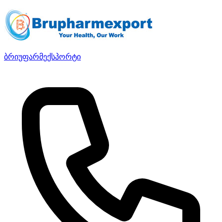
ბრიუფარმექსპორტი