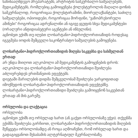
საწინააღმდეგო პრეპარატებს, არტრიტის სამკურნალო საშუალებებს,
მედიკამენტებს, რომლებიც გამოიყენება ქოლესტეროლის მაღალი დონის
სამკურნალოდ, როგორიცაა ქოლესტირამინი, მიორელაქსანტები, საძილე
საშუალებები, ოპიოიდები, როგორიცაა მორფინი, “ვაზოპრესორული
ამინები” როგორიცაა ადრენალინი ან იგივე ჯგუფის სხვა მედიკამენტები
(ორალური ანტიდიაბეტური აგენტები ან ინსულინი).
აცნობეთ ექიმს თუ იღებთ ლოსარტანი+ჰიდროქლორთიაზიდს როდესაც
იგეგმება იოდის შემცველი საკონტრასტო საშუალების გამოყენება.
ლოსარტანი+ჰიდროქლორთიაზიდის მიღება საკვებსა და სასმელთან
ერთად
არ უნდა მიიღოთ ალკოჰოლი ამ მედიკამენტის გამოყენების დროს:
ალკოჰოლი და ლოსარტანი+ჰიდროქლორთიაზიდი შეიძლება
აძლიერებდეს ერთმანეთის ეფექტებს.
დიეტაში მარილების დიდმა შემცველობამ შეიძლება უარყოფითად
იმოქმედოს ლოსარტანი+ჰიდროქლორთიაზიდის ეფექტებზე.
ლოსარტანი+ჰიდროქლორთიაზიდი შეიძლება გამოიყენონ საკვებთან
ერთად ან მის გარეშე.
ორსულობა და ლაქტაცია
ორსულობა
აცნობეთ ექიმს თუ ორსულად ხართ (ან გაქვთ ორსულობაზე ეჭვი). თქვენმა
ექიმმა შეიძლება გირჩიოთ, ლოსარტანი+ჰიდროქლორთიაზიდის მიღების
შეწყვეტა ორსოლობამდე ან როცა აღმოაჩენთ, რომ ორსულად ხართ და
გადაგიყვანოთ შესაბამის ალტერნატიულ მკურნალობაზე.