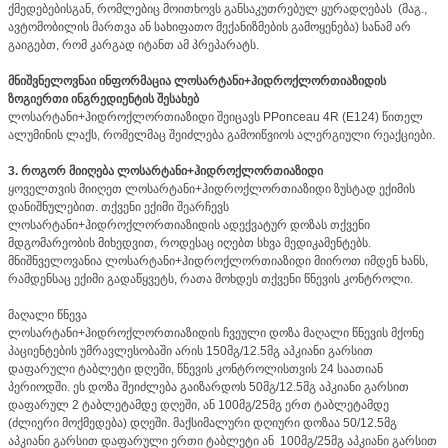
ქმედებებისგან, რომლებიც მოითხოვს განსაკუთრებულ ყურადღებას (მაგ.,
ავტომობილის მართვა ან სახიფათო მექანიზმების გამოყენება) სანამ არ
გაიგებთ, რომ კარგად იტანთ ამ პრეპარატს.
მნიშვნელოვნაი ინფორმაცია ლოსარტანი+ჰიდროქლორთიაზიდის
ზოგიერთი ინგრედიენტის შესახებ
ლოსარტანი+ჰიდროქლორთიაზიდი შეიცავს PPonceau 4R (E124) წითელ
ალუმინის ლაქს, რომელმაც შეიძლება გამოიწვიოს ალერგიული რეაქციები.
3. როგორ მიიღება ლოსარტანი+ჰიდროქლორთიაზიდი
ყოველთვის მიიღეთ ლოსარტანი+ჰიდროქლორთიაზიდი ზუსტად ექიმის
დანიშნულებით. თქვენი ექიმი შეარჩევს
ლოსარტანი+ჰიდროქლორთიაზიდის ადექვატურ დოზას თქვენი
მდგომარეობის მიხედვით, როდესაც იღებთ სხვა მედიკამენტებს.
მნიშნველოვანია ლოსარტანი+ჰიდროქლორთიაზიდი მიიროთ იმდენ ხანს,
რამდენსაც ექიმი გადაწყვეტს, რათა მოხდეს თქვენი წნევის კონტროლი.
მაღალი წნევა
ლოსარტანი+ჰიდროქლორთიაზიდის ჩვეული დოზა მაღალი წნევის მქონე
პაციენტების უმრავლესობაში არის 150მგ/12.5მგ აპკიანი გარსით
დაფარული ტაბლეტი დღეში, წნევის კონტროლისთვის 24 საათიან
პერიოდში. ეს დოზა შეიძლება გაიზარდოს 50მგ/12.5მგ აპკიანი გარსით
დაფარულ 2 ტაბლეტამდე დღეში, ან 100მგ/25მგ ერთ ტაბლეტამდე
(ძლიერი მოქმედება) დღეში. მაქსიმალური დღიური დოზაა 50/12.5მგ
აპკიანი გარსით დაფარული ერთი ტაბლეტი ან 100მგ/25მგ აპკიანი გარსით