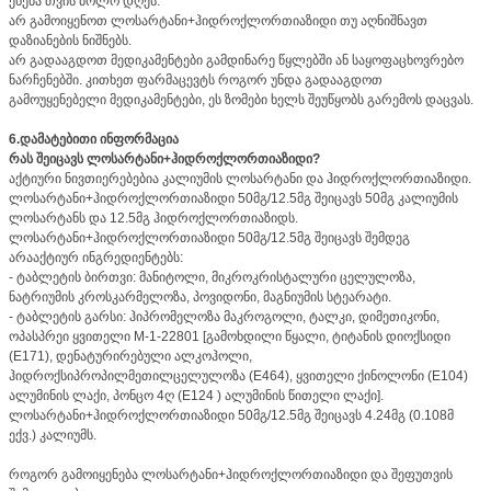
ეხება თვის ბოლო დღეს.
არ გამოიყენოთ ლოსარტანი+ჰიდროქლორთიაზიდი თუ აღნიშნავთ
დაზიანების ნიშნებს.
არ გადააგდოთ მედიკამენტები გამდინარე წყლებში ან საყოფაცხოვრებო
ნარჩენებში. კითხეთ ფარმაცევტს როგორ უნდა გადააგდოთ
გამოუყენებელი მედიკამენტები, ეს ზომები ხელს შეუწყობს გარემოს დაცვას.
6.დამატებითი ინფორმაცია
რას შეიცავს ლოსარტანი+ჰიდროქლორთიაზიდი?
აქტიური ნივთიერებებია კალიუმის ლოსარტანი და ჰიდროქლორთიაზიდი.
ლოსარტანი+ჰიდროქლორთიაზიდი 50მგ/12.5მგ შეიცავს 50მგ კალიუმის
ლოსარტანს და 12.5მგ ჰიდროქლორთიაზიდს.
ლოსარტანი+ჰიდროქლორთიაზიდი 50მგ/12.5მგ შეიცავს შემდეგ
არააქტიურ ინგრედიენტებს:
- ტაბლეტის ბირთვი: მანიტოლი, მიკროკრისტალური ცელულოზა,
ნატრიუმის კროსკარმელოზა, პოვიდონი, მაგნიუმის სტეარატი.
- ტაბლეტის გარსი: ჰიპრომელოზა მაკროგოლი, ტალკი, დიმეთიკონი,
ოპასპრეი ყვითელი M-1-22801 [გამოხდილი წყალი, ტიტანის დიოქსიდი
(E171), დენატურირებული ალკოჰოლი,
ჰიდროქსიპროპილმეთილცელულოზა (E464), ყვითელი ქინოლონი (E104)
ალუმინის ლაქი, პონცო 4ღ (E124 ) ალუმინის წითელი ლაქი].
ლოსარტანი+ჰიდროქლორთიაზიდი 50მგ/12.5მგ შეიცავს 4.24მგ (0.108მ
ექვ.) კალიუმს.
როგორ გამოიყენება ლოსარტანი+ჰიდროქლორთიაზიდი და შეფუთვის