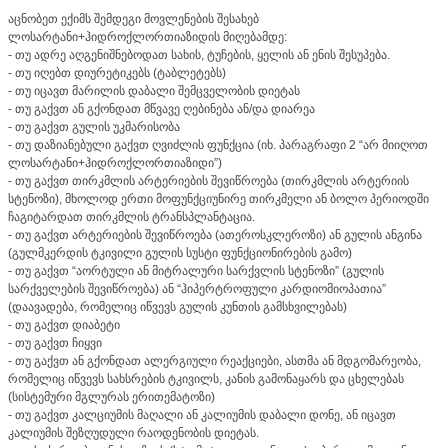
აცნობეთ ექიმს შემდეგი მოვლენების შესახებ
ლოსარტანი+ჰიდროქლორთიაზიდის მიღებამდე:
- თუ ადრე აღგენიშნებოდათ სახის, ტუჩების, ყელის ან ენის შესუპება.
- თუ იღებთ დიურეტიკებს (ტაბლეტებს)
- თუ იცავთ მარილის დაბალი შემცველობის დიეტას
- თუ გაქვთ ან გქონდათ მწვავე ღებინება ან/და დიარეა
- თუ გაქვთ გულის უკმარისობა
- თუ დაზიანებული გაქვთ ღვიძლის ფუნქცია (იხ. პარაგრაფი 2 “არ მიიღოთ
ლოსარტანი+ჰიდროქლორთიაზიდი”)
- თუ გაქვთ თირკმლის არტერიების შევიწროება (თირკმლის არტერიის
სტენოზი), მხოლოდ ერთი მოფუნქციუნირე თირკმელი ან ბოლო პერიოდში
ჩაგიტარდათ თირკმლის ტრანსპლანტაცია.
- თუ გაქვთ არტერიების შევიწროება (ათეროსკლეროზი) ან გულის ანგინა
(გულმკერდის ტკივილი გულის სუსტი ფუნქციონირების გამო)
- თუ გაქვთ “აორტული ან მიტრალური სარქვლის სტენოზი” (გულის
სარქველების შევიწროება) ან “ჰიპერტროფული კარდიომიოპათია”
(დაავადება, რომელიც იწვევს გულის კუნთის გამსხვილებას)
- თუ გაქვთ დიაბეტი
- თუ გაქვთ ჩიყვი
- თუ გაქვთ ან გქონდათ ალერგიული რეაქციები, ასთმა ან მდგომარეობა,
რომელიც იწვევს სახსრების ტკივილს, კანის გამონაყარს და ცხელებას
(სისტემური მგლურას ერითემატოზი)
- თუ გაქვთ კალციუმის მაღალი ან კალიუმის დაბალი დონე, ან იცავთ
კალიუმის შეზღუდული რაოდენობის დიეტას.