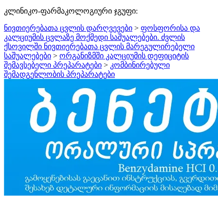
კლინიკო-ფარმაკოლოგიური ჯგუფი:
ნივთიერებათა ცვლის დარღვევები
>
ფოსფორისა და
კალციუმის ცვლაზე მოქმედი საშუალებები. ძვლის
ქსოვილში ნივთიერებათა ცვლის მარეგულირებელი
საშუალებები
>
ორგანიზმში კალციუმის დეფიციტის
შემავსებელი პრეპარატები
>
კომბინირებული
შემადგენლობის პრეპარატები