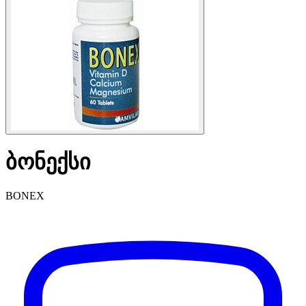
ბონექსი
BONEX