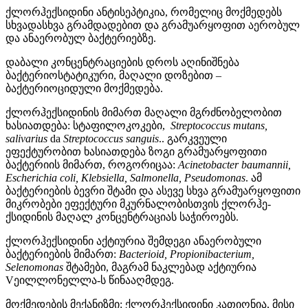
ქლორჰექსიდინი ანტისეპტიკია, რომელიც მოქმედებს
სხვადასხვა გრამდადებით და გრამუარყოფით აერობულ
და ანაერობულ ბაქტერიებზე.
დაბალი კონცენტრაციების დროს აღინიშნება
ბაქტერიოსტატიკური, მაღალი დოზებით –
ბაქტერიოციდული მოქმედება.
ქლორჰექსიდინის მიმართ მაღალი მგრძნობელობით
ხასიათდება: სტაფილოკოკები,
Streptococcus mutans,
salivarius
da
Streptococcus sanguis
.
. გარკვეული
ეფექტურობით ხასიათდება ზოგი გრამუარყოფითი
ბაქტერიის მიმართ, როგორიცაა:
Acinetobacter baumannii,
Escherichia coli, Klebsiella, Salmonella, Pseudomonas
.
ამ
ბაქტერიების ბევრი შტამი და ასევე სხვა გრამუარყოფითი
მიკრობები ეფექტური მკურნალობისთვის ქლორჰე-
ქსიდინის მაღალ კონცენტრაციას საჭიროებს.
ქლორჰექსიდინი აქტიურია შემდეგი ანაერობული
ბაქტერიების მიმართ:
Bacterioid, Propionibacterium,
Selenomonas
შტამები, მაგრამ ნაკლებად აქტიურია
Vეილლონელლა-ს წინააღმდეგ.
მოქმედების მექანიზმი: ქლორჰექსიდინი კათიონია, მისი