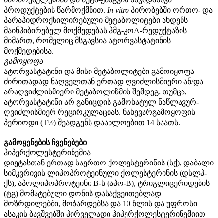
პროდუქტების წარმოქმნით.
In vitro
პირობებში ორთო- და
პარაჰიდროქსილირებული მეტაბოლიტები ახდენს
მაინჰიბირებელ მოქმედებას ჰმგ-კოА-რედუქტაზის
მიმართ, რომელიც მსგავსია ატორვასტატინის
მოქმედებისა.
გამოყოფა
ატორვასტატინი და მისი მეტაბოლიტები გამოიყოფა
ძირითადად ნაღველთან ერთად ღვიძლისმიერი ან/და
არაღვიძლისმიერი მეტაბოლიზმის შემდეგ; თუმცა,
ატორვასტატინი არ განიცდის გამოხატულ ნაწლავურ-
ღვიძლისმიერ რეცირკულაციას. ნახევარგამოყოფის
პერიოდი (T½) შეადგენს დაახლოებით 14 საათს.
გამოყენების ჩვენებები
ჰიპერქოლესტერინემია
დიეტასთან ერთად საერთო ქოლესტერინის (სქ), დაბალი
სიმკვრივის ლიპოპროტეინული ქოლესტერინის (დსლპ-
ქს), აპოლიპოპროტეინი
B-
ს (აპო-
B
), ტრიგლიცერიდების
(ტგ) მომატებული დონის დასაქვეითებლად
მოზრდილებში, მოზარდებსა და 10 წლის და უფროსი
ასაკის ბავშვებში პირველადი ჰიპერქოლესტერინემიით