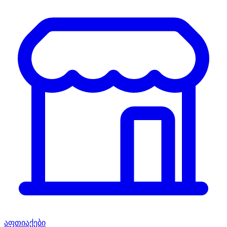
აფთიაქები