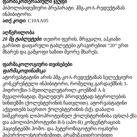
ფარმაკოთერაპიული ჯგუფი
ჰიპოლიპიდემიური პრეპარატი. ჰმგ-კოА-რედუქტაზას
ინჰიბიტორი.
ათქ კოდი
: С10АА05
აღწერილობა
20 მგ ტაბლეტები
: თეთრი ფერის, მრგვალი, აპკიანი
გარსით დაფარული ტაბლეტები გრავირებით “20“ ერთ
მხარეს და გამყოფი ხაზით მეორე მხარეს;
ფარმაკოლოგიური თვისებები
ფარმაკოდინამიკა
ატორვასტატინი არის ჰმგ-კოА-რედუქტაზას სელექციური
კონკურენტული ინჰიბიტორი, რომელიც გარდაქმნის 3-
ჰიდროქსი-3-მეთილგლუტარილ-კოენზიმ А-ს
მევალონატად, შუალედურ პროდუქტად სტეროლების
სინთეზში (ქოლესტერინის ჩათვლით). ატორვასტატინი
აქვეითებს საერთო ქოლესტერინის (სქ), დაბალი
სიმკვრივის ლიპოპროტეინულ ქოლესტერინისა (დსლპ-ქს)
და აპოლიპოპროტეინი B-ს (აპო-B) კონცენტრაციას
პაციენტებში ჰომო- და ჰეტეროზიგოტური ოჯახური
ჰიპერქოლესტერინემიით, არამემკვიდრეობითი