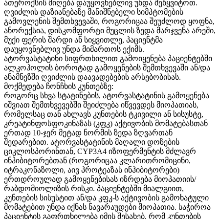
ათეროქსის მიღება დაუყოვნებლივ უნდა შეწყვიტოთ.
ღვიძლის დაზიანებაზე მანიშნებელი სიმპტომების
გამოვლენის შემთხვევაში, როგორიცაა შეუძლოდ ყოფნა,
ანორექსია, დისკომფორტი მუცლის ზედა მარჯვენა არეში,
მუქი ფერის შარდი ან სიყვითლე, პაციენტმა
დაუყოვნებლივ უნდა მიმართოს ექიმს.
ატორვასტატინი სიფრთხილით გამოიყენება პაციენტებში
ალკოჰოლის ბოროტად გამოყენების შემთხვევაში ან/და
ანამნეზში ღვიძლის დაავადებების არსებობისას.
მოქმედება ჩონჩხის კუნთებზე:
როგორც სხვა სტატინების, ატორვასტატინის გამოყენება
იშვიათ შემთხვევებში შეიძლება იწვევდეს მიოპათიას,
რომელსაც თან ახლავს კუნთების ტკივილი ან სისუსტე,
კრეატინფოსფოკინაზას (კფკ) აქტივობის მომატებასთან
ერთად 10-ჯერ მეტად ნორმის ზედა ზღვართან
შედარებით. ატორვასტატინის მაღალი დოზების
ციკლოსპორინთან,
CYP3A4
იზოფერმენტის მძლავრ
ინჰიბიტორებთან (როგორიცაა კლარითრომიცინი,
იტრაკონაზოლი, აივ პროტეაზას ინჰიბიტორები)
ერთდროულად გამოყენებისას იზრდება მიოპათიის/
რაბდომიოლიზის რისკი. პაციენტებში მიალგიით,
კუნთების სისუსტით ან/და კფკ-ს აქტივობის გამოხატული
მომატებით უნდა იქნას ნავარაუდები მიოპათია. საჭიროა
პაციენტის გაფრთხილება იმის შესახებ, რომ კუნთების