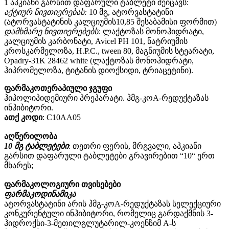
1 აპკიანი გარსით დაფარული ტაბლეტი შეიცავს:
აქტიურ ნივთიერებას:
10 მგ, ატორვასტატინი
(ატორვასტატინის კალციუმის10,85 შესაბამისი ფორმით)
დამხმარე ნივთიერებებს:
ლაქტოზას მონოჰიდრატი,
კალციუმის კარბონატი, Avicel PH 101, ნატრიუმის
კროსკარმელოზა, H.P.C., tween 80, მაგნიუმის სტეარატი,
Opadry-31K 28462 white (ლაქტოზას მონოჰიდრატი,
ჰიპრომელოზა, ტიტანის დიოქსიდი, ტრიაცეტინი).
ფარმაკოთერაპიული ჯგუფი
ჰიპოლიპიდემიური პრეპარატი. ჰმგ-კოА-რედუქტაზას
ინჰიბიტორი.
ათქ კოდი
: С10АА05
აღწერილობა
10 მგ ტაბლეტები
: თეთრი ფერის, მრგვალი, აპკიანი
გარსით დაფარული ტაბლეტები გრავირებით “10“ ერთ
მხარეს;
ფარმაკოლოგიური თვისებები
ფარმაკოდინამიკა
ატორვასტატინი არის ჰმგ-კოА-რედუქტაზას სელექციური
კონკურენტული ინჰიბიტორი, რომელიც გარდაქმნის 3-
ჰიდროქსი-3-მეთილგლუტარილ-კოენზიმ А-ს