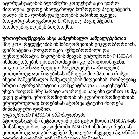
ატორვასტატინის პლაზმური კონცენტრაცია უფრო
მაღალია, ვიდრე ახალგაზრდა მოზრდილ პაციენტებში.
დსლპ-ქს-ის დონის დაქვეითების ხარისხი იგივეა,
როგორც ახალგაზრდა მოზრდილ პაციენტებში,
რომლებიც იღებენ ათეროქსს.
ურთიერთქმედება სხვა სამკურნალო საშუალებებთან
ჰმგ-კოА-რედუქტაზას ინჰიბიტორებთან ციკლოსპორინის,
ფიბრატების (როგორიცაა ჰემფიბროზილი და
ფენოფიბრატი), ნიკოტინის მჟავას, ციტოქრომი P4503A4
ინჰიბიტორების (ერითრომიცინი, კლარითრომიცინი,
სოკოს საწინააღმდედგო საშუალებები - აზოლები)
ერთდროულად მიღებისას იზრდება მიოპათიის რისკი.
ისეთი სამკურნალო საშუალებების მიღებისას, რომლებიც
ზრდის ატორვასტატინის კონცენტრაციას, პაციენტებმა
უნდა მიიღონ პრეპარატი ათეროქსი საწყისი დოზით 10 მგ/
დღე-ღამეში. ერითრომიცინთან ან კლარითრომიცინთან
ერთდროულად მიღებისას ატორვასტატინი მიიღება
მინიმალური დოზით.
ციტოქრომი P4503A4 ინჰიბიტორები
ატორვასტატინი მეტაბოლიზდება ციტოქრომი P4503A4-ის
მონაწილეობით. ციტოქრომი P4503A4 ინჰიბიტორებთან
ერთდროულად გამოყენება შეიძლება იწვევდეს პლაზმაში
ატორვასტატინის კონცენტრაციის მომატებას.