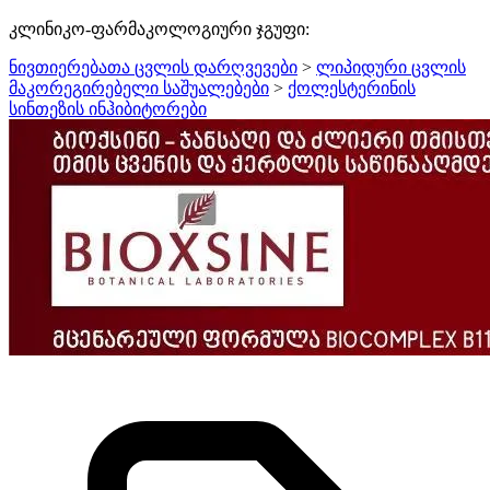
კლინიკო-ფარმაკოლოგიური ჯგუფი:
ნივთიერებათა ცვლის დარღვევები
>
ლიპიდური ცვლის
მაკორეგირებელი საშუალებები
>
ქოლესტერინის
სინთეზის ინჰიბიტორები