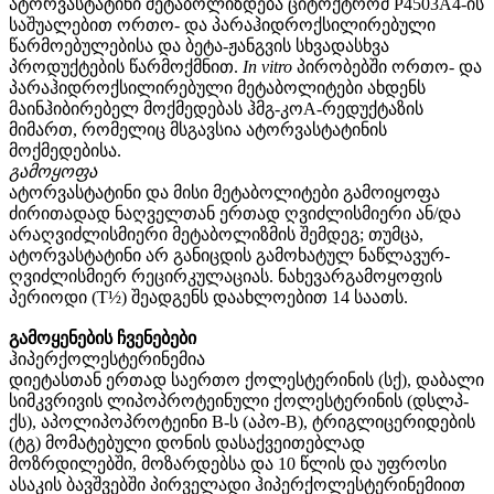
ატორვასტატინი მეტაბოლიზდება ციტოქტრომ P4503A4-ის
საშუალებით ორთო- და პარაჰიდროქსილირებული
წარმოებულებისა და ბეტა-ჟანგვის სხვადასხვა
პროდუქტების წარმოქმნით.
In vitro
პირობებში ორთო- და
პარაჰიდროქსილირებული მეტაბოლიტები ახდენს
მაინჰიბირებელ მოქმედებას ჰმგ-კოА-რედუქტაზის
მიმართ, რომელიც მსგავსია ატორვასტატინის
მოქმედებისა.
გამოყოფა
ატორვასტატინი და მისი მეტაბოლიტები გამოიყოფა
ძირითადად ნაღველთან ერთად ღვიძლისმიერი ან/და
არაღვიძლისმიერი მეტაბოლიზმის შემდეგ; თუმცა,
ატორვასტატინი არ განიცდის გამოხატულ ნაწლავურ-
ღვიძლისმიერ რეცირკულაციას. ნახევარგამოყოფის
პერიოდი (T½) შეადგენს დაახლოებით 14 საათს.
გამოყენების ჩვენებები
ჰიპერქოლესტერინემია
დიეტასთან ერთად საერთო ქოლესტერინის (სქ), დაბალი
სიმკვრივის ლიპოპროტეინული ქოლესტერინის (დსლპ-
ქს), აპოლიპოპროტეინი
B-
ს (აპო-
B
), ტრიგლიცერიდების
(ტგ) მომატებული დონის დასაქვეითებლად
მოზრდილებში, მოზარდებსა და 10 წლის და უფროსი
ასაკის ბავშვებში პირველადი ჰიპერქოლესტერინემიით