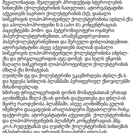
მევალონატად, შუალედურ პროდუქტად სტეროლების
სინთეზში (ქოლესტერინის ჩათვლით). ატორვასტატინი
აქვეითებს საერთო ქოლესტერინის (სქ), დაბალი
სიმკვრივის ლიპოპროტეინულ ქოლესტერინისა (დსლპ-ქს)
და აპოლიპოპროტეინი B-ს (აპო-B) კონცენტრაციას
პაციენტებში ჰომო- და ჰეტეროზიგოტური ოჯახური
ჰიპერქოლესტერინემიით, არამემკვიდრეობითი
ჰიპერქოლესტერინემიით და შერეული დისლიპიდემიით.
ატორვასტატინი ასევე აქვეითებს ძალიან დაბალი
სიმკვრივის ლიპოპროტეინული ქოლესტერინისა (ძდსლ-
ქს) და ტრიგლიცერიდის (ტგ) დონეს და ხელს უწყობს
მაღალი სიმკვრივის ლიპოპროტეინული ქოლესტერინის
(მსლპ-ქს) მომატებას.
ღვიძლში ტგ და ქოლესტერინი უკავშირდება ძდსლ-ქს-ს
და ხვდება სისხლის პლაზმაში პერიფერიულ ქსოვილებში
მისაწოდებლად.
ხშირად ტრიგლიცერიდის დონის მომატებასთან ერთად
აღინიშნება მსლპ-ქს-ის დონის დაქვეითება და დსლპ-ის
მცირე რაოდენობა პლაზმაში, ასევე აღინიშნება გულის
იშემიური დაავადების არალიპიდური მეტაბოლური რისკ-
ფაქტორები. ატორვასტატინი აქვეითებს ქოლესტერინისა
და ლიპოპროტეინების პლაზმურ კონცენტრაციას ჰმგ-
კოА-რედუქტაზას და ღვიძლში ქოლესტერინის სინთეზის
ინჰიბირებისა და უჯრედის ზედაპირზე დსლპ-ის