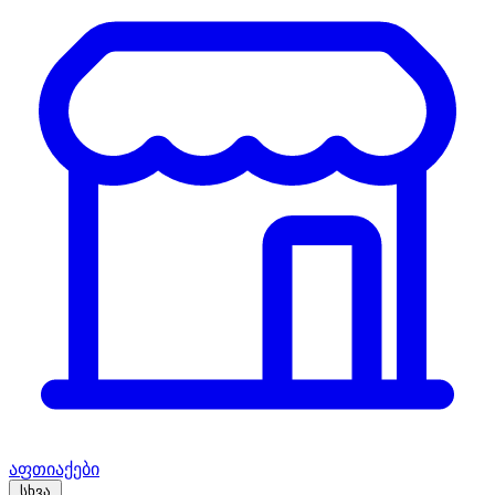
აფთიაქები
სხვა