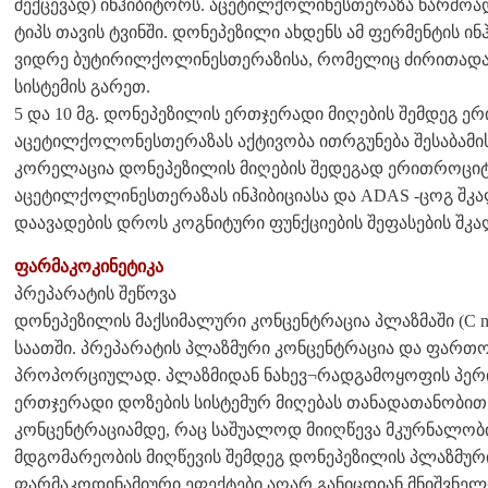
შექცევად) ინჰიბიტორს. აცეტილქოლინესთერაზა წარმო
ტიპს თავის ტვინში. დონეპეზილი ახდენს ამ ფერმენტის ი
ვიდრე ბუტირილქოლინესთერაზისა, რომელიც ძირითადა
სისტემის გარეთ.
5 და 10 მგ. დონეპეზილის ერთჯერადი მიღების შემდეგ ე
აცეტილქოლონესთერაზას აქტივობა ითრგუნება შესაბამისა
კორელაცია დონეპეზილის მიღების შედეგად ერითროციტე
აცეტილქოლინესთერაზას ინჰიბიციასა და ADAS -ცოგ შკ
დაავადების დროს კოგნიტური ფუნქციების შეფასების შკა
ფარმაკოკინეტიკა
პრეპარატის შეწოვა
დონეპეზილის მაქსიმალური კონცენტრაცია პლაზმაში (C ma
საათში. პრეპარატის პლაზმური კონცენტრაცია და ფართო
პროპორციულად. პლაზმიდან ნახევ¬რადგამოყოფის პერიოდ
ერთჯერადი დოზების სისტემურ მიღებას თანადათანობით
კონცენტრაციამდე, რაც საშუალოდ მიიღწევა მკურნალობის
მდგომარეობის მიღწევის შემდეგ დონეპეზილის პლაზმური
ფარმაკოდინამიური ეფექტები აღარ განიცდიან მნიშვნელ