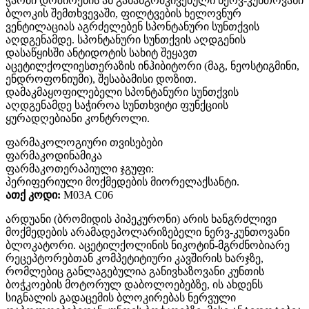
ჭარბი დოზირების ან გახანგრძკივებული ნერვ-კუნთოვანი
ბლოკის შემთხვევაში, ფილტვების ხელოვნურ
ვენტილაციას აგრძელებენ სპონტანური სუნთქვის
აღდგენამდე. სპონტანური სუნთქვის აღდგენის
დასაწყისში ანტიდოტის სახიტ შეყავთ
აცეტილქოლიესთერაზის ინჰიბიტორი (მაგ, ნეოსტიგმინი,
ენდროფონიუმი), შესაბამისი დოზით.
დამაკმაყოფილებელი სპონტანური სუნთქვის
აღდგენამდე საჭიროა სუნთხვიტი ფუნქციის
ყურადღებიანი კონტროლი.
ფარმაკოლოგიური თვისებები
ფარმაკოდინამიკა
ფარმაკოთერაპიული ჯგუფი:
პერიფერიული მოქმედების მიორელაქსანტი.
ათქ კოდი:
M03A C06
არდუანი (ბრომიდის პიპეკურონი) არის ხანგრძლივი
მოქმედების არამადეპოლარიზებელი ნერვ-კუნთოვანი
ბლოკატორი. აცეტილქოლინის ნიკოტინ-მგრძნობიარე
რეცეპტორებთან კომპეტიტიური კავშირის ხარჯზე,
რომლებიც განლაგებულია განივხაზოვანი კუნთის
ბოჭკოების მოტორულ დაბოლოებებზე, ის ახდენს
სიგნალის გადაცემის ბლოკირებას ნერვული