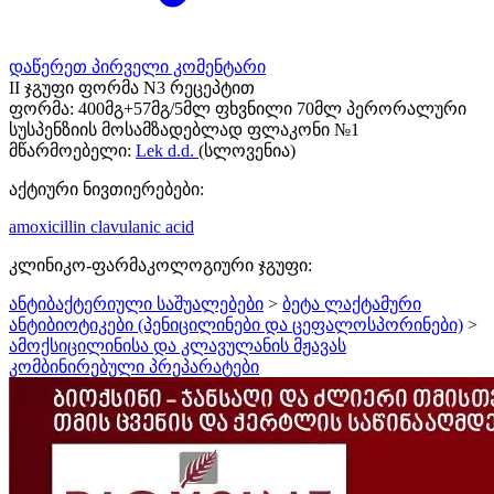
დაწერეთ პირველი კომენტარი
II ჯგუფი ფორმა N3 რეცეპტით
ფორმა:
400მგ+57მგ/5მლ ფხვნილი 70მლ პერორალური
სუსპენზიის მოსამზადებლად ფლაკონი №1
მწარმოებელი:
Lek d.d.
(სლოვენია)
აქტიური ნივთიერებები:
amoxicillin
clavulanic acid
კლინიკო-ფარმაკოლოგიური ჯგუფი:
ანტიბაქტერიული საშუალებები
>
ბეტა ლაქტამური
ანტიბიოტიკები (პენიცილინები და ცეფალოსპორინები)
>
ამოქსიცილინისა და კლავულანის მჟავას
კომბინირებული პრეპარატები