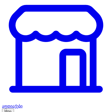
აფთიაქები
სხვა