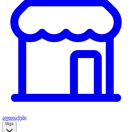
აფთიაქები
სხვა