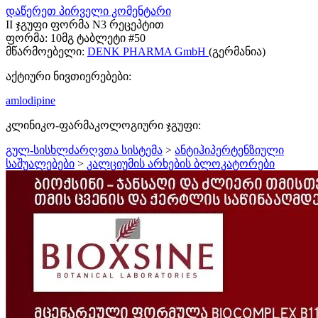
დაწერეთ პირველი კომენტარი
II ჯგუფი ფორმა N3 რეცეპტით
ფორმა:
10მგ ტაბლეტი #50
მწარმოებელი:
DENK PHARMA GmbH
(გერმანია)
აქტიური ნივთიერებები:
amlodipine
კლინიკო-ფარმაკოლოგიური ჯგუფი:
გულ-სისხლძარღვთა სისტემა
>
ანტიჰიპერტენზიული
საშუალებები
>
კალციუმის არხების ბლოკატორები