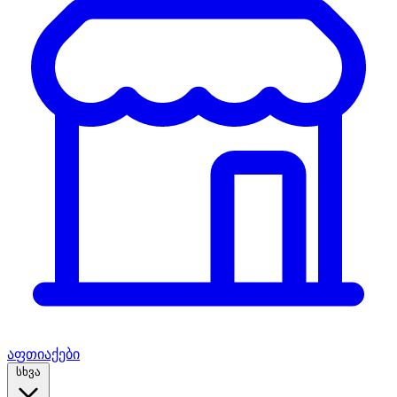
აფთიაქები
სხვა