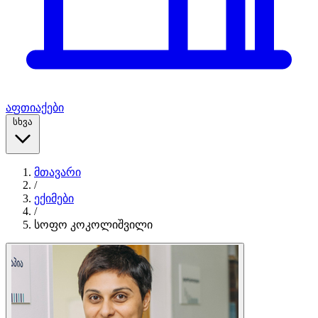
აფთიაქები
სხვა
მთავარი
/
ექიმები
/
სოფო კოკოლიშვილი