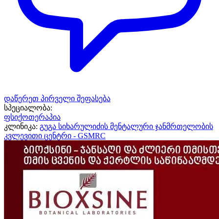
დაწერეთ პირველი შეფასება
სპეციალობა:
ფსიქოთერაპია
კლინიკა:
გუგა სიხარულიძის მენტალური ჯანმრთელობის
კვლევითი ცენტრი - GSMRC