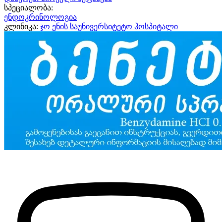
სპეციალობა:
ენდოკრინოლოგია
კლინიკა:
ჯო ენის საუნივერსიტეტო ჰოსპიტალი