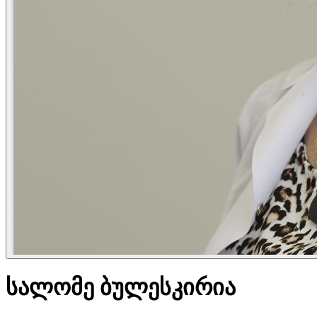
სალომე ბულესკირია