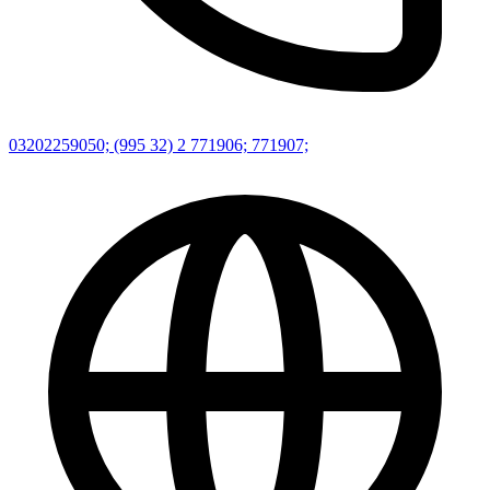
03202259050; (995 32) 2 771906; 771907;