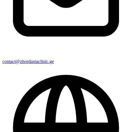
contact@zhordaniaclinic.ge