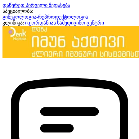
დაწერეთ პირველი შეფასება
სპეციალობა:
გინეკოლოგია-რეპროდუქტოლოგია
კლინიკა:
ი.ჟორდანიას სამედიცინო ცენტრი