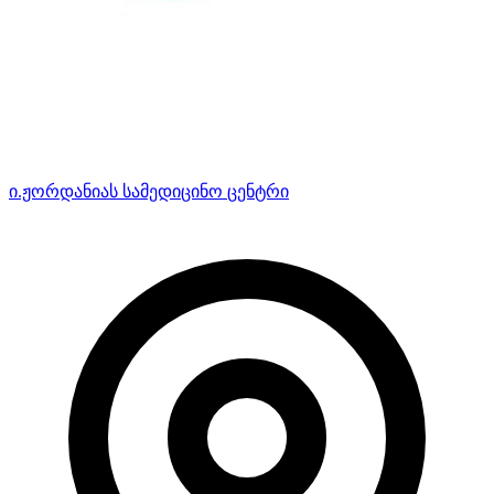
ი.ჟორდანიას სამედიცინო ცენტრი