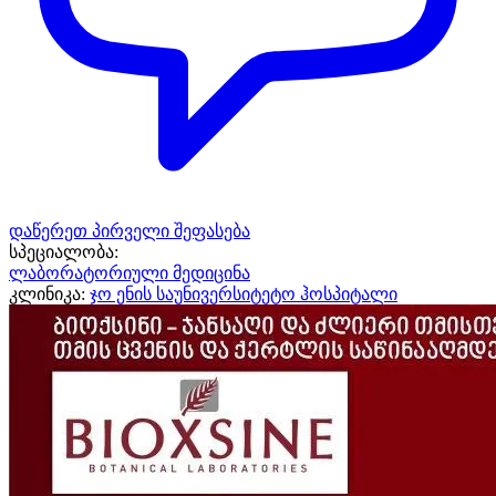
დაწერეთ პირველი შეფასება
სპეციალობა:
ლაბორატორიული მედიცინა
კლინიკა:
ჯო ენის საუნივერსიტეტო ჰოსპიტალი