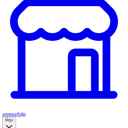
აფთიაქები
სხვა