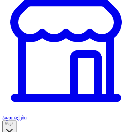
აფთიაქები
სხვა