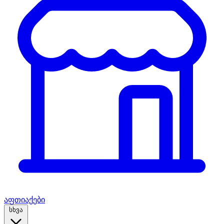
აფთიაქები
სხვა