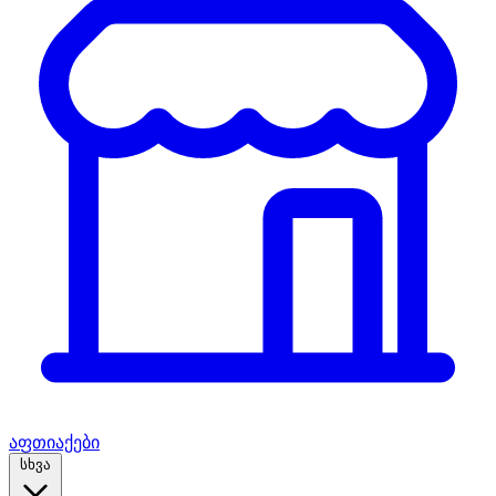
აფთიაქები
სხვა