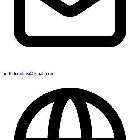
prcliniconlars@gmail.com