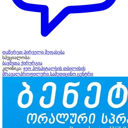
დაწერეთ პირველი შეფასება
სპეციალობა:
ბავშვთა ქირურგია
კლინიკა:
ჯეო ჰოსპიტალსის თბილისის
მრავალპროფილური სამედიცინო ცენტრი