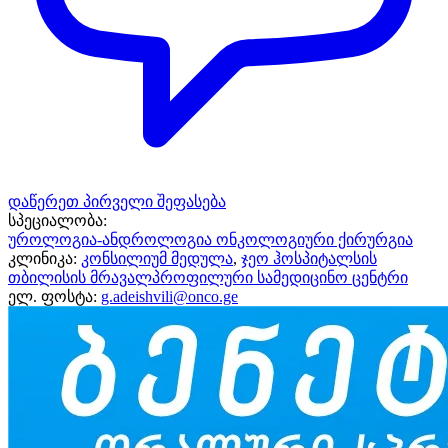
დაწერეთ პირველი შეფასება
სპეციალობა:
უროლოგია-ანდროლოგია
ონკოლოგიური ქირურგია
კლინიკა:
კონსილიუმ მედულა
,
ჯეო ჰოსპიტალსის
თბილისის მრავალპროფილური სამედიცინო ცენტრი
ელ. ფოსტა:
g.adeishvili@onco.ge