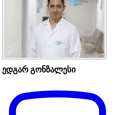
ედგარ გონზალესი