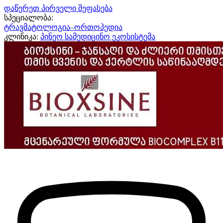
დაწერეთ პირველი შეფასება
სპეციალობა:
ტრავმატოლოგია–ორთოპედია
კლინიკა:
პინეო სამედიცინო ეკოსისტემა