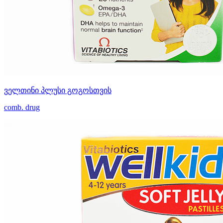
ველთინი პლუსი გოგოსთვის
comb. drug