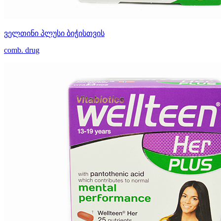
ველთინი პლუსი ბიჭისთვის
comb. drug