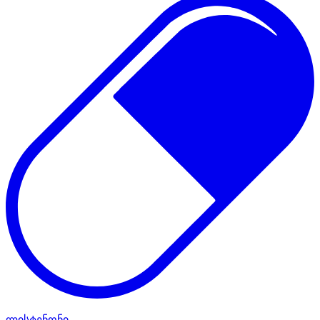
ლისტენონი