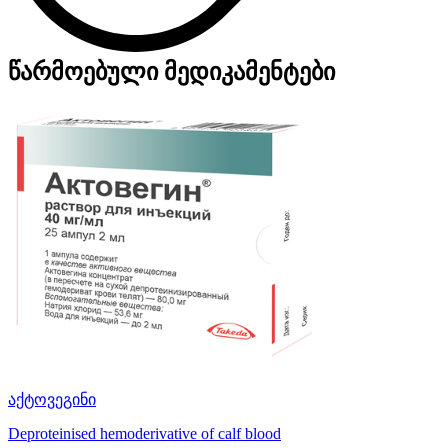
წარმოებული მედიკამენტები
აქტოვეგინი
Deproteinised hemoderivative of calf blood