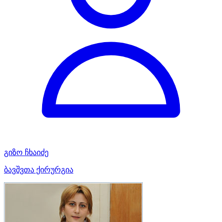
გიზო ჩხაიძე
ბავშვთა ქირურგია