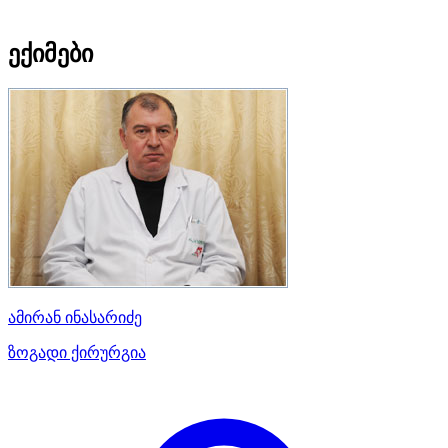
ექიმები
ამირან ინასარიძე
ზოგადი ქირურგია