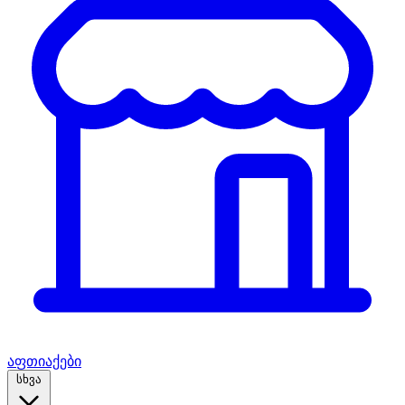
აფთიაქები
სხვა