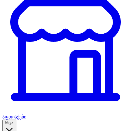
აფთიაქები
სხვა