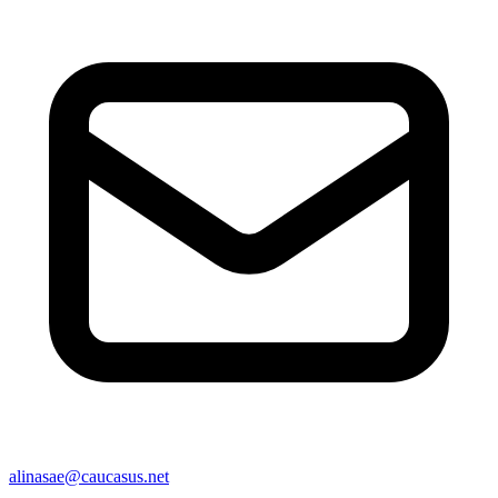
alinasae@caucasus.net