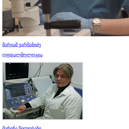
მარიამ ვარშანიძე
ოფთალმოლოგია
მარინა წილოსანი