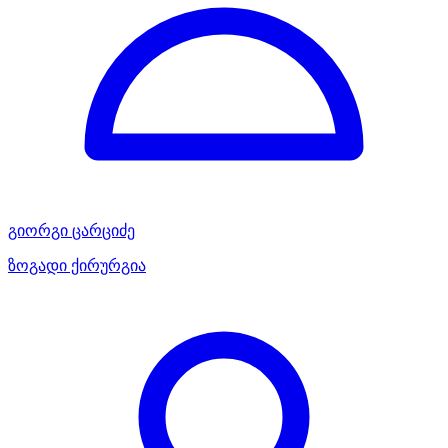
გიორგი ცარციძე
ზოგადი ქირურგია