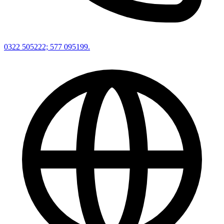
0322 505222; 577 095199.