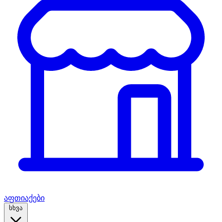
აფთიაქები
სხვა