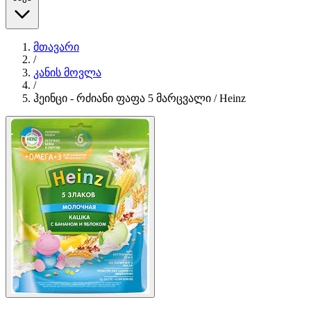
მთავარი
/
კანის მოვლა
/
ჰეინცი - რძიანი ფაფა 5 მარცვალი / Heinz