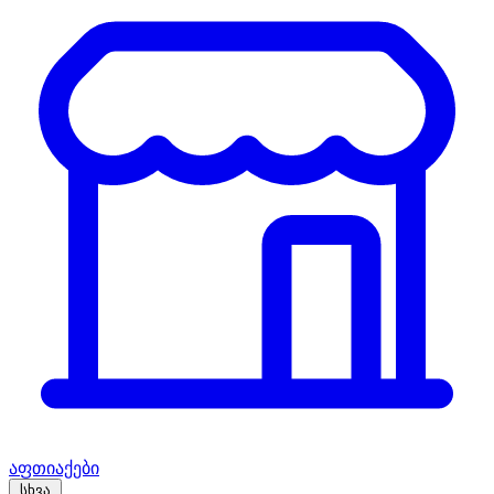
აფთიაქები
სხვა