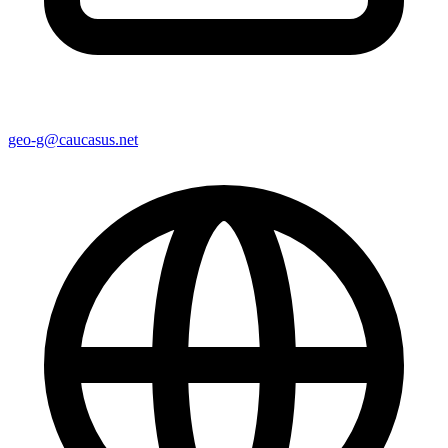
geo-g@caucasus.net