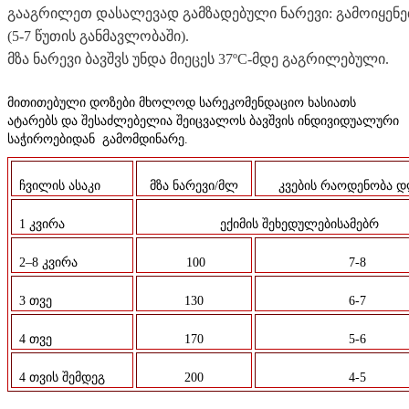
გააგრილეთ დასალევად გამზადებული ნარევი: გამოიყენეთ
(5-7 წუთის განმავლობაში).
მზა ნარევი ბავშვს უნდა მიეცეს 37ºC-მდე გაგრილებული.
მითითებული
დოზები
მხოლოდ
სარეკომენდაციო
ხასიათს
ატარებს
და
შესაძ
ლებელია
შეიცვალოს
ბავშვის
ინდივიდუალუ
რი
საჭიროებიდან
გამომდინარე
.
ჩვილის
ასაკი
მზა
ნარევი
/
მლ
კვების
რაოდენობა
დ
1
კვირა
ექიმის
შეხედულებისამებრ
2–8
კვირა
100
7-8
3
თვე
130
6-7
4
თვე
170
5-6
4
თვის
შემდეგ
200
4-5