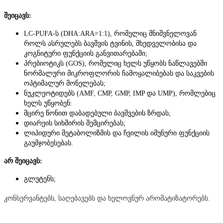
შეიცავს
:
LC-PUFA-
ს
(DHA:ARA=1:1),
რომელიც
მნიშვნელოვან
როლს
ასრულებს
ბავშვის
ტვინის
,
მხედველობისა
და
კოგნიტური
ფუნქციის
განვითარებაში
;
პრებიოტიკს
(GOS),
რომელიც
ხელს
უწყობს
ნაწლავებში
ნორმალური
მიკროფლორის
ჩა
მო
ყალიბებას
და
საკვების
ოპტიმალურ
მონე
ლებას
;
ნუკლეოტიდებს
(AMF, CMP, GMP, IMP
და
UMP),
რომლებიც
ხელს
უწყობენ
:
მცირე
წონით
დაბადებული
ბავშვების
ზრდას
;
დიარეის
სიხშირის
შემცირებას
;
ლიპიდური
მეტაბოლიზმის
და
ჩვილის
იმუნური
ფუნქციის
გაუმჯობესებას
.
არ
შეიცავს
:
გლუტენს
;
კონსერვანტებს
,
საღებავებს
და
ხელოვნურ
არომატიზატორებს
.