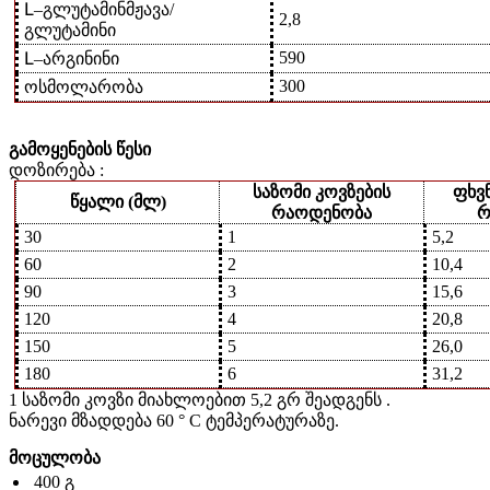
Լ–გლუტამინმჟავა/
2,8
გლუტამინი
590
Լ–არგინინი
300
ოსმოლარობა
გამოყენების წესი
დოზირება :
საზომი კოვზების
ფხვ
წყალი (მლ)
რაოდენობა
რ
30
1
5,2
60
2
10,4
90
3
15,6
120
4
20,8
150
5
26,0
180
6
31,2
1 საზომი კოვზი მიახლოებით 5,2 გრ შეადგენს .
ნარევი მზადდება 60 ° C ტემპერატურაზე.
მოცულობა
400 გ