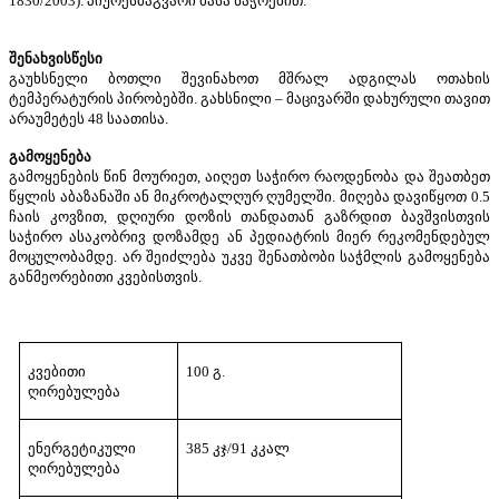
1830/2003).
პიურესმაგვარი
მასა
ნაჭრებით
.
შენახვისწესი
გაუხსნელი
ბოთლი
შევინახოთ
მშრალ
ადგილას
ოთახის
ტემპერატურის
პირობებში
.
გახსნილი
–
მაცივარში
დახურული
თავით
არაუმეტეს
48
საათისა
.
გამოყენება
გამოყენების
წინ
მოურიეთ
,
აიღეთ
საჭირო
რაოდენობა
და
შეათბეთ
წყლის
აბაზანაში
ან
მიკროტალღურ
ღუმელში
.
მიღება
დავიწყოთ
0.5
ჩაის
კოვზით
,
დღიური
დოზის
თანდათან
გაზრდით
ბავშვისთვის
საჭირო
ასაკობრივ
დოზამდე
ან
პედიატრის
მიერ
რეკომენდებულ
მოცულობამდე
.
არ
შეიძლება
უკვე
შენათბობი
საჭმლის
გამოყენება
განმეორებითი
კვებისთვის
.
კვებითი
100
გ
.
ღირებულება
ენერგეტიკული
385
კჯ
/91
კკალ
ღირებულება