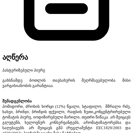
აღწერა
პასტერიზებული
პიურე
გახსნამდე
ბოთლის
თავსახურის
შეღრმავებულობა
მისი
ვარგისიანობის
გარანტიაა
.
შემადგენლობა
პომიდორი
,
ძროხის
ხორცი
(12%)
წყალი
,
სტაფილო
,
მშრალი
რძე
,
ხახვი
,
ბრინჯი
,
ბრინჯის
ფქვილი
,
რაფსის
ზეთი
,
კონცენტრირებული
ტომატის
პიურე
,
იოდიზირებული
მარილი
,
თეთრი
წიწაკა
.
არ
შეიცავს
გლუტენს
,
ხელოვნურ
კონსერვანტებს
,
არომატიზატორებსა
და
საღებავებს
.
არ
შეიცავს
გმპ
(
რეგლამენტი
E
EC
1829/2003
და