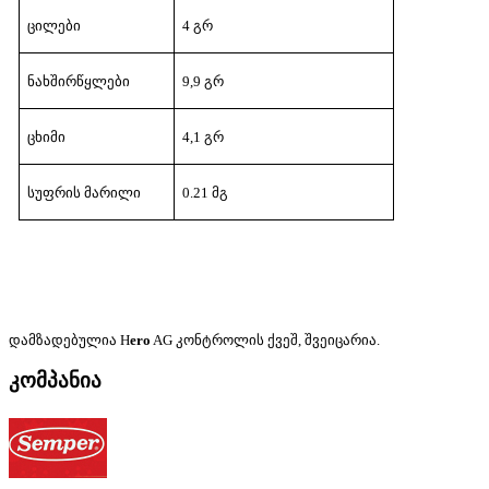
ცილები
4
გრ
ნახშირწყლები
9,9
გრ
ცხიმი
4,1
გრ
სუფრის
მარილი
0.21
მგ
დამზადებულია
H
ero
AG
კონტროლის
ქვეშ
,
შვეიცარია
.
კომპანია