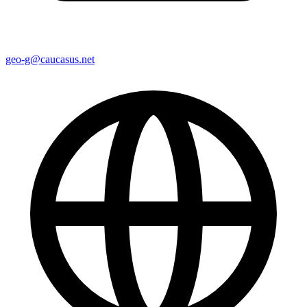
geo-g@caucasus.net